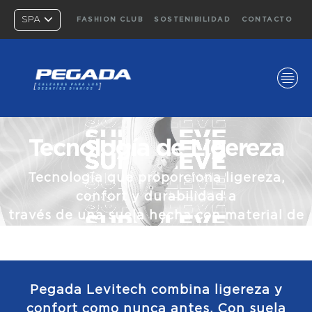
SPA
FASHION CLUB
SOSTENIBILIDAD
CONTACTO
Tecnología de Ligereza
Tecnología que proporciona ligereza,
confort y durabilidad a
través de una suela hecha con material de
baja densidad.
Pegada Levitech combina ligereza y
confort como nunca antes. Con suela