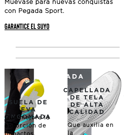
Muévase para nuevas conquistas
con Pegada Sport.
GARANTICE EL SUYO
CAPELLADA
DE TELA
SUELA DE
DE ALTA
EVA
CALIDAD
ENGOMADA
Que mejora la
Que auxilia en
absorción de
la
impactos.