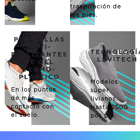
traspiración de
los pies.
PLANTILLAS
ANTI-
TECNOLOGÍ
DESLIZANTES
LEVITECH
DE GEL
TERMO-
PLÁSTICO
Modelos
En los puntos
súper
de más
livianos.
contacto con
Hasta 250G
el suelo.
por pie.