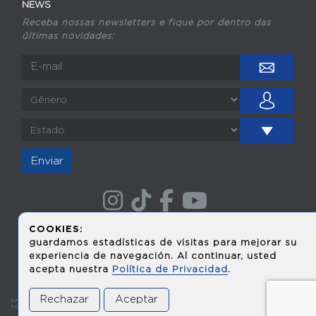
NEWS
Receba nossas newsletters e fique por dentro das
últimas novidades:
Enviar
COOKIES:
guardamos estadísticas de visitas para mejorar su
experiencia de navegación. Al continuar, usted
acepta nuestra
Política de Privacidad
.
Rechazar
Aceptar
CALÇADOS PEGADA 2025.
TODOS OS DIREITOS REVERVADOS. ©